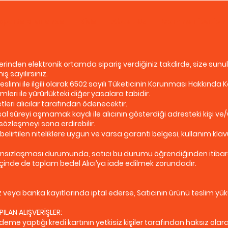
Sports Branches
Kids
About Us
Communication
inden elektronik ortamda sipariş verdiğiniz takdirde, size sunu
 sayılırsınız.
e teslimi ile ilgili olarak 6502 sayılı Tüketicinin Korunması Hakkın
leri ile yürürlükteki diğer yasalara tabidir.
leri alıcılar tarafından ödenecektir.
sal süreyi aşmamak kaydı ile alıcının gösterdiği adresteki kişi ve/
 sözleşmeyi sona erdirebilir.
 belirtilen niteliklere uygun ve varsa garanti belgesi, kullanım kla
nsızlaşması durumunda, satıcı bu durumu öğrendiğinden itibaren 
çinde de toplam bedel Alıcı’ya iade edilmek zorundadır.
ez veya banka kayıtlarında iptal ederse, Satıcının ürünü teslim y
PILAN ALIŞVERİŞLER:
deme yaptığı kredi kartının yetkisiz kişiler tarafından haksız olarak