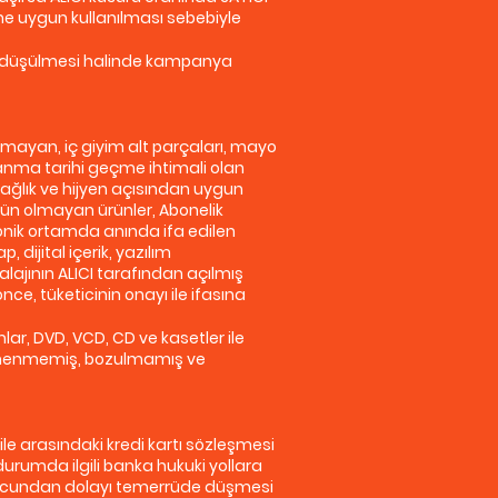
ne uygun kullanılması sebebiyle
na düşülmesi halinde kampanya
olmayan, iç giyim alt parçaları, mayo
llanma tarihi geçme ihtimali olan
sağlık ve hijyen açısından uygun
kün olmayan ürünler, Abonelik
ronik ortamda anında ifa edilen
 dijital içerik, yazılım
lajının ALICI tarafından açılmış
e, tüketicinin onayı ile ifasına
mlar, DVD, VCD, CD ve kasetler ile
, denenmemiş, bozulmamış ve
ile arasındaki kredi kartı sözleşmesi
urumda ilgili banka hukuki yollara
n borcundan dolayı temerrüde düşmesi