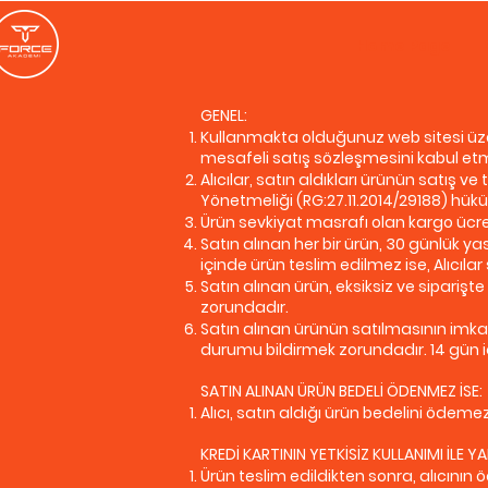
Home Page
GENEL:
Kullanmakta olduğunuz web sitesi üzer
mesafeli satış sözleşmesini kabul etmiş
Alıcılar, satın aldıkları ürünün satış v
Yönetmeliği (RG:27.11.2014/29188) hüküm
Ürün sevkiyat masrafı olan kargo ücret
Satın alınan her bir ürün, 30 günlük ya
içinde ürün teslim edilmez ise, Alıcılar
Satın alınan ürün, eksiksiz ve siparişte
zorundadır.
Satın alınan ürünün satılmasının imka
durumu bildirmek zorundadır. 14 gün i
SATIN ALINAN ÜRÜN BEDELİ ÖDENMEZ İSE:
Alıcı, satın aldığı ürün bedelini ödem
KREDİ KARTININ YETKİSİZ KULLANIMI İLE YA
Ürün teslim edildikten sonra, alıcının ö