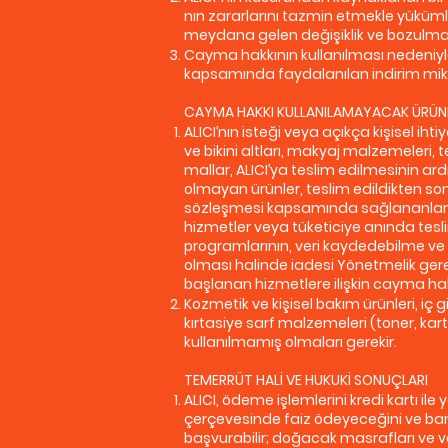
nın zararlarını tazmin etmekle yüküm
meydana gelen değişiklik ve bozulmal
Cayma hakkının kullanılması nedeniy
kapsamında faydalanılan indirim miktar
CAYMA HAKKI KULLANILAMAYACAK ÜRÜN
ALICI’nın isteği veya açıkça kişisel i
ve bikini altları, makyaj malzemeleri,
mallar, ALICI’ya teslim edilmesinin ar
olmayan ürünler, teslim edildikten so
sözleşmesi kapsamında sağlananlar dışı
hizmetler veya tüketiciye anında teslim
programlarının, veri kaydedebilme ve 
olması halinde iadesi Yönetmelik gere
başlanan hizmetlere ilişkin cayma ha
Kozmetik ve kişisel bakım ürünleri, iç g
kırtasiye sarf malzemeleri (toner, ka
kullanılmamış olmaları gerekir.
TEMERRÜT HALİ VE HUKUKİ SONUÇLARI
ALICI, ödeme işlemlerini kredi kartı i
çerçevesinde faiz ödeyeceğini ve bank
başvurabilir; doğacak masrafları ve v