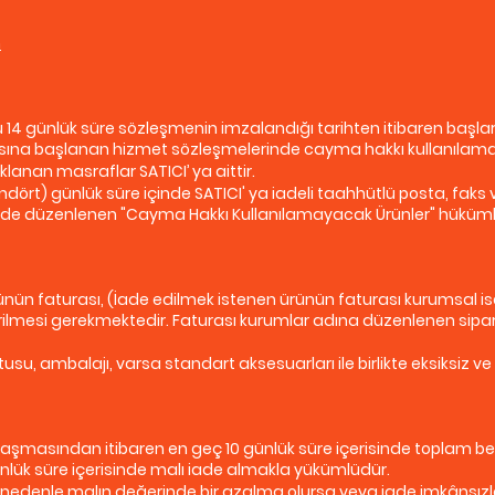
m
e, bu 14 günlük süre sözleşmenin imzalandığı tarihten itibaren ba
 ifasına başlanan hizmet sözleşmelerinde cayma hakkı kullanılam
anan masraflar SATICI’ ya aittir.
dört) günlük süre içinde SATICI' ya iadeli taahhütlü posta, faks v
de düzenlenen "Cayma Hakkı Kullanılamayacak Ürünler" hüküml
n ürünün faturası, (İade edilmek istenen ürünün faturası kurumsal
erilmesi gerekmektedir. Faturası kurumlar adına düzenlenen sipari
usu, ambalajı, varsa standart aksesuarları ile birlikte eksiksiz v
laşmasından itibaren en geç 10 günlük süre içerisinde toplam bede
ünlük süre içerisinde malı iade almakla yükümlüdür.
 nedenle malın değerinde bir azalma olursa veya iade imkânsızla