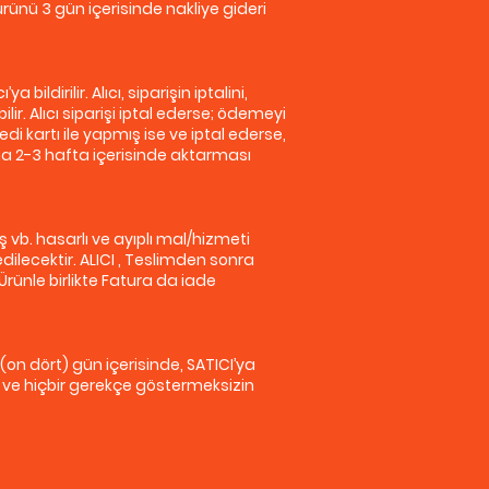
rünü 3 gün içerisinde nakliye gideri
dirilir. Alıcı, siparişin iptalini,
r. Alıcı siparişi iptal ederse; ödemeyi
di kartı ile yapmış ise ve iptal ederse,
ına 2-3 hafta içerisinde aktarması
 vb. hasarlı ve ayıplı mal/hizmeti
ilecektir. ALICI , Teslimden sonra
ünle birlikte Fatura da iade
 (on dört) gün içerisinde, SATICI’ya
in ve hiçbir gerekçe göstermeksizin