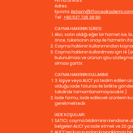
Firma Ünvanı:
Adres:
Eposta:
iletisim@tforceakademi.co
Tel:
+90 537 726 38 90
CAYMA HAKKININ SÜRESİ:
Alıcı, satın aldığı eğer bir hizmet is
önce, tüketicinin onayı ile hizmetin
Cayma hakkının kullanımından kaynakl
Cayma hakkının kullanılması için 14 (on
bulunulması ve ürünün işbu sözleşme
olması şarttır.
CAYMA HAKKININ KULLANIMI:
3. kişiye veya ALICI’ ya teslim edile
olduğu iade faturası ile birlikte gönd
takdirde tamamlanamayacaktır.)
İade formu, İade edilecek ürünlerin kut
gerekmektedir.
İADE KOŞULLARI:
SATICI, cayma bildiriminin kendisine u
belgeleri ALICI’ ya iade etmek ve 20 g
ALICI’ nın kusurundan kaynaklanan bir