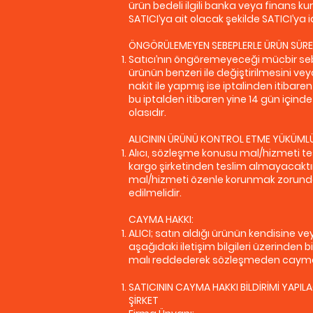
ürün bedeli ilgili banka veya finans k
SATICI’ya ait olacak şekilde SATICI’y
ÖNGÖRÜLEMEYEN SEBEPLERLE ÜRÜN SÜRESİ
Satıcı’nın öngöremeyeceği mücbir sebeple
ürünün benzeri ile değiştirilmesini vey
nakit ile yapmış ise iptalinden itibare
bu iptalden itibaren yine 14 gün içind
olasıdır.
ALICININ ÜRÜNÜ KONTROL ETME YÜKÜML
Alıcı, sözleşme konusu mal/hizmeti tes
kargo şirketinden teslim almayacaktır
mal/hizmeti özenle korunmak zorundad
edilmelidir.
CAYMA HAKKI:
ALICI; satın aldığı ürünün kendisine ve
aşağıdaki iletişim bilgileri üzerinden
malı reddederek sözleşmeden cayma ha
SATICININ CAYMA HAKKI BİLDİRİMİ YAPILAC
ŞİRKET