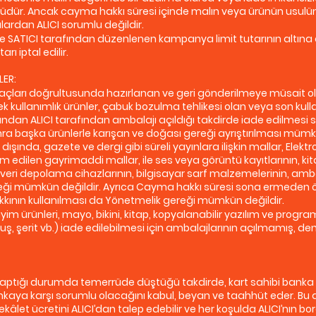
lüdür. Ancak cayma hakkı süresi içinde malın veya ürünün usulü
ardan ALICI sorumlu değildir.
le SATICI tarafından düzenlenen kampanya limit tutarının altı
ı iptal edilir.
LER:
htiyaçları doğrultusunda hazırlanan ve geri gönderilmeye müsait 
 tek kullanımlık ürünler, çabuk bozulma tehlikesi olan veya son ku
dından ALICI tarafından ambalajı açıldığı takdirde iade edilmesi 
nra başka ürünlerle karışan ve doğası gereği ayrıştırılması müm
nda, gazete ve dergi gibi süreli yayınlara ilişkin mallar, Elekt
 edilen gayrimaddi mallar, ile ses veya görüntü kayıtlarının, kitap,
veri depolama cihazlarının, bilgisayar sarf malzemelerinin, amba
ği mümkün değildir. Ayrıca Cayma hakkı süresi sona ermeden önc
kkının kullanılması da Yönetmelik gereği mümkün değildir.
iyim ürünleri, mayo, bikini, kitap, kopyalanabilir yazılım ve progra
rtuş, şerit vb.) iade edilebilmesi için ambalajlarının açılmamış
le yaptığı durumda temerrüde düştüğü takdirde, kart sahibi banka 
aya karşı sorumlu olacağını kabul, beyan ve taahhüt eder. Bu d
ekâlet ücretini ALICI’dan talep edebilir ve her koşulda ALICI’nı