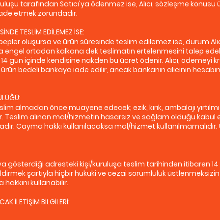
uruluşu tarafından Satıcı'ya ödenmez ise, Alıcı, sözleşme konusu ü
a iade etmek zorundadır.
NDE TESLİM EDİLEMEZ İSE:
r oluşursa ve ürün süresinde teslim edilemez ise, durum Alıcı’ya bil
a engel ortadan kalkana dek teslimatın ertelenmesini talep edebili
n 14 gün içinde kendisine nakden bu ücret ödenir. Alıcı, ödemeyi kre
e ürün bedeli bankaya iade edilir, ancak bankanın alıcının hesab
ÜLÜĞÜ:
lim almadan önce muayene edecek; ezik, kırık, ambalajı yırtılmış
. Teslim alınan mal/hizmetin hasarsız ve sağlam olduğu kabul ed
ır. Cayma hakkı kullanılacaksa mal/hizmet kullanılmamalıdır. Ür
ya gösterdiği adresteki kişi/kuruluşa teslim tarihinden itibaren 14
 bildirmek şartıyla hiçbir hukuki ve cezai sorumluluk üstlenmeksiz
kkını kullanabilir.
AK İLETİŞİM BİLGİLERİ: