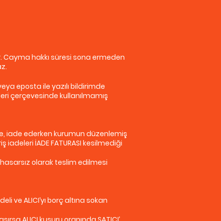
şlar. Cayma hakkı süresi sona ermeden
az.
eya eposta ile yazılı bildirimde
eri çerçevesinde kullanılmamış
 ise, iade ederken kurumun düzenlemiş
ş iadeleri İADE FATURASI kesilmediği
e hasarsız olarak teslim edilmesi
li ve ALICI’yı borç altına sokan
şırsa ALICI kusuru oranında SATICI’